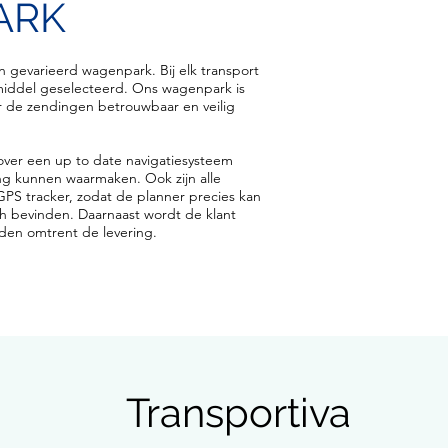
ARK
n gevarieerd wagenpark. Bij elk transport
middel geselecteerd. Ons wagenpark is
de zendingen betrouwbaar en veilig
over een up to date navigatiesysteem
ing kunnen waarmaken. Ook zijn alle
GPS tracker, zodat de planner precies kan
ch bevinden. Daarnaast wordt de klant
en omtrent de levering.
Transportiva